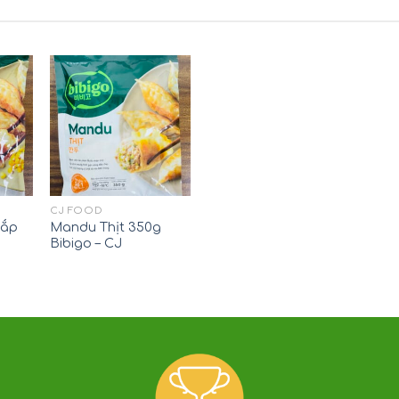
CJ FOOD
Bắp
Mandu Thịt 350g
J
Bibigo – CJ