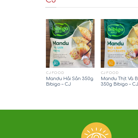
CJ FOOD
CJ FOOD
Mandu Hải Sản 350g
Mandu Thịt Và 
Bibigo – CJ
350g Bibigo – C