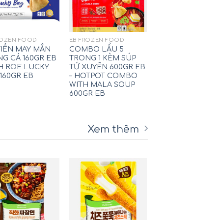
ROZEN FOOD
EB FROZEN FOOD
TIỀN MAY MẮN
COMBO LẨU 5
G CÁ 160GR EB
TRONG 1 KÈM SÚP
SH ROE LUCKY
TỨ XUYÊN 600GR EB
160GR EB
– HOTPOT COMBO
WITH MALA SOUP
600GR EB
Xem thêm