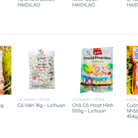
HAIDILAO
HAIDILAO
HAI
LICHUAN + YOSA
LICHUAN + YOSA
LICH
ng
Chả Cá Hoạt Hình
Cuộn
Cá Viên 1Kg – Lichuan
500g – Lichuan
Nhật
454g