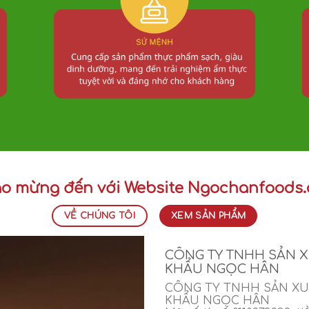
o mừng đến với Website Ngochanfoods
VỀ CHÚNG TÔI
XEM SẢN PHẨM
CÔNG TY TNHH SẢN 
KHẨU NGỌC HÂN
CÔNG TY TNHH SẢN XU
KHẨU NGỌC HÂN