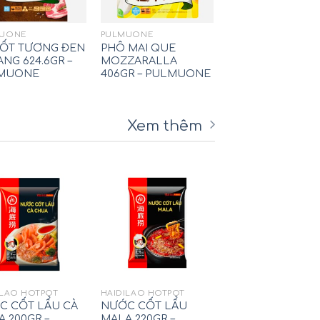
UONE
PULMUONE
SỐT TƯƠNG ĐEN
PHÔ MAI QUE
ANG 624.6GR –
MOZZARALLA
MUONE
406GR – PULMUONE
Xem thêm
ILAO HOTPOT
HAIDILAO HOTPOT
C CỐT LẨU CÀ
NƯỚC CỐT LẨU
 200GR –
MALA 220GR –