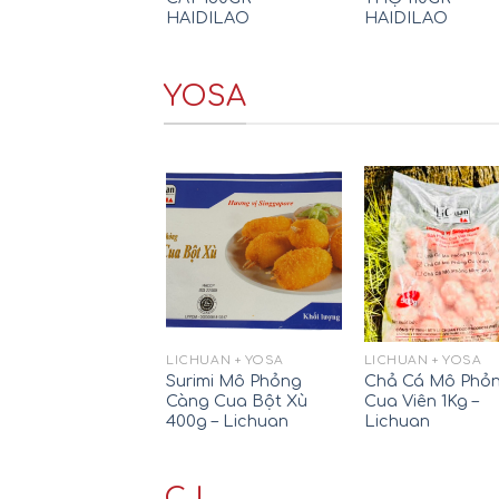
HAIDILAO
HAIDILAO
YOSA
LICHUAN + YOSA
LICHUAN + YOSA
Surimi Mô Phỏng
Chả Cá Mô Phỏ
Càng Cua Bột Xù
Cua Viên 1Kg –
400g – Lichuan
Lichuan
CJ