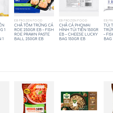
EB FROZEN FOOD
EB FROZEN FOOD
EB F
ÊN
CHẢ TÔM TRỨNG CÁ
CHẢ CÁ PHOMAI
TÚI 
G 1
ROE 250GR EB – FISH
HÌNH TÚI TIỀN 150GR
TRỨN
ROE PRAWN PASTE
EB – CHEESE LUCKY
– FI
 1
BALL 250GR EB
BAG 150GR EB
BAG 