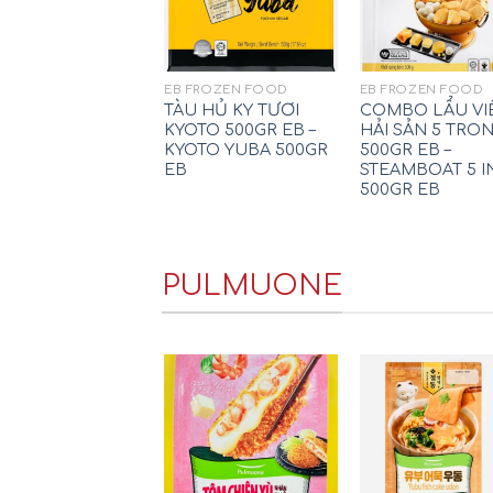
EB FROZEN FOOD
EB FROZEN FOOD
TÀU HỦ KY TƯƠI
COMBO LẨU VI
KYOTO 500GR EB –
HẢI SẢN 5 TRON
KYOTO YUBA 500GR
500GR EB –
EB
STEAMBOAT 5 IN
500GR EB
PULMUONE