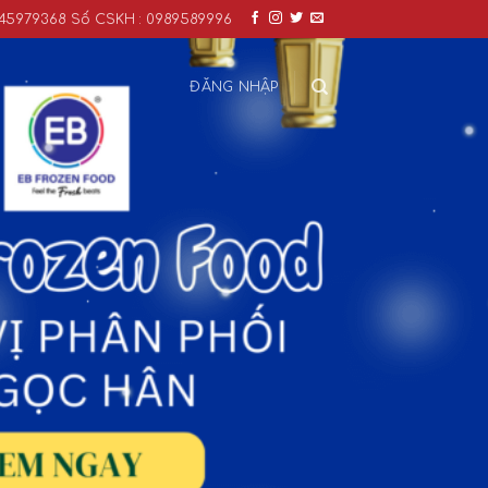
0345979368 Số CSKH : 0989589996
ĐĂNG NHẬP