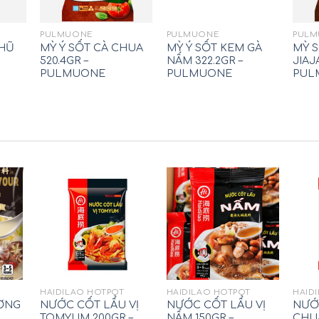
PULMUONE
PULMUONE
PULM
HŨ
MỲ Ý SỐT CÀ CHUA
MỲ Ý SỐT KEM GÀ
MỲ 
520.4GR –
NẤM 322.2GR –
JIAJ
PULMUONE
PULMUONE
PUL
HAIDILAO HOTPOT
HAIDILAO HOTPOT
HAID
ƯỜNG
NƯỚC CỐT LẨU VỊ
NƯỚC CỐT LẨU VỊ
NƯỚ
TOMYUM 200GR –
NẤM 150GR –
CHUA