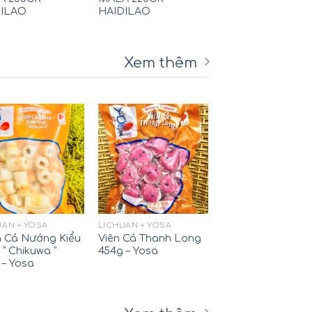
DILAO
HAIDILAO
Xem thêm
UAN + YOSA
LICHUAN + YOSA
 Cá Nướng Kiểu
Viên Cá Thanh Long
 ” Chikuwa ”
454g – Yosa
 – Yosa