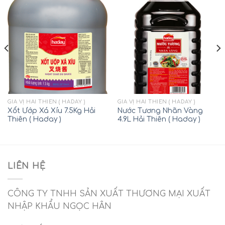
GIA VỊ HẢI THIÊN ( HADAY )
GIA VỊ HẢI THIÊN ( HADAY )
Xốt Ướp Xá Xíu 7.5Kg Hải
Nước Tương Nhãn Vàng
Thiên ( Haday )
4.9L Hải Thiên ( Haday )
LIÊN HỆ
CÔNG TY TNHH SẢN XUẤT THƯƠNG MẠI XUẤT
NHẬP KHẨU NGỌC HÂN