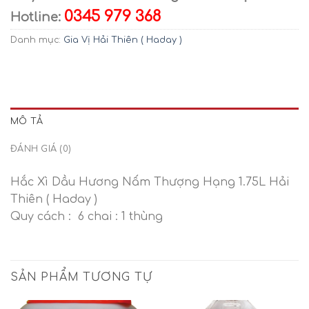
0345 979 368
Hotline:
Danh mục:
Gia Vị Hải Thiên ( Haday )
MÔ TẢ
ĐÁNH GIÁ (0)
Hắc Xì Dầu Hương Nấm Thượng Hạng 1.75L Hải
Thiên ( Haday )
Quy cách : 6 chai : 1 thùng
SẢN PHẨM TƯƠNG TỰ