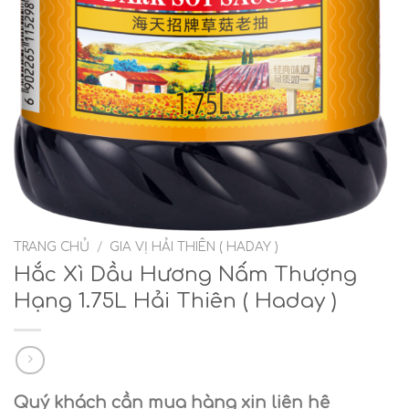
TRANG CHỦ
/
GIA VỊ HẢI THIÊN ( HADAY )
Hắc Xì Dầu Hương Nấm Thượng
Hạng 1.75L Hải Thiên ( Haday )
Quý khách cần mua hàng xin liên hệ