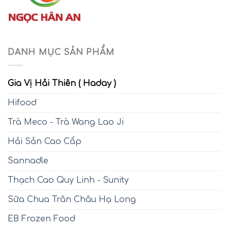
DANH MỤC SẢN PHẨM
Gia Vị Hải Thiên ( Haday )
Hifood
Trà Meco - Trà Wang Lao Ji
Hải Sản Cao Cấp
Sannadle
Thạch Cao Quy Linh - Sunity
Sữa Chua Trân Châu Hạ Long
EB Frozen Food