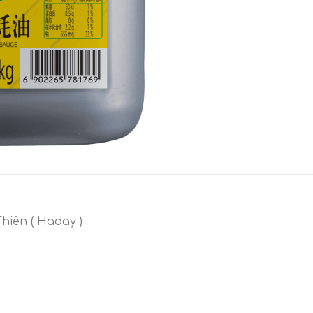
iên ( Haday )