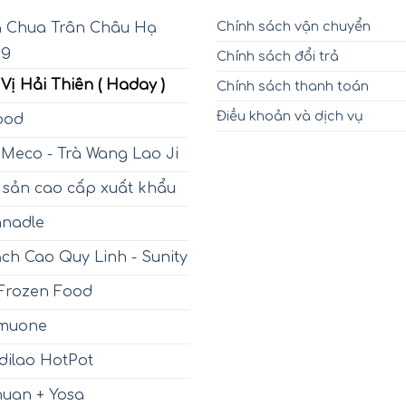
Chính sách vận chuyển
 Chua Trân Châu Hạ
ng
Chính sách đổi trả
 Vị Hải Thiên ( Haday )
Chính sách thanh toán
Điều khoản và dịch vụ
ood
 Meco - Trà Wang Lao Ji
 sản cao cấp xuất khẩu
nadle
ch Cao Quy Linh - Sunity
Frozen Food
lmuone
dilao HotPot
huan + Yosa