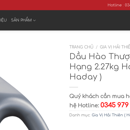
Hotline : 
HIỆU
SẢN PHẨM
TRANG CHỦ
/
GIA VỊ HẢI THI
Dầu Hào Thư
Hạng 2.27kg Hả
Haday )
Quý khách cần mua hà
0345 979
hệ Hotline:
Danh mục:
Gia Vị Hải Thiên ( 