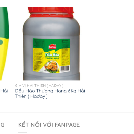
GIA VỊ HẢI THIÊN ( HADAY )
 Hải
Dầu Hào Thượng Hạng 6Kg Hải
Thiên ( Haday )
NG
KẾT NỐI VỚI FANPAGE