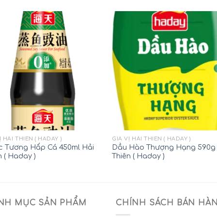
Ị HẢI THIÊN ( HADAY )
GIA VỊ HẢI THIÊN ( HADAY )
 Tương Hấp Cá 450ml Hải
Dầu Hào Thượng Hạng 590g
n ( Haday )
Thiên ( Haday )
NH MỤC SẢN PHẨM
CHÍNH SÁCH BÁN HÀ