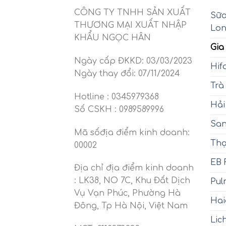
CÔNG TY TNHH SẢN XUẤT
Sữa
THƯƠNG MẠI XUẤT NHẬP
Lo
KHẨU NGỌC HÂN
Gia
Ngày cấp ĐKKD: 03/03/2023
Hif
Ngày thay đổi: 07/11/2024
Trà
Hotline : 0345979368
Hải
Số CSKH : 0989589996
San
Mã sốđịa điểm kinh doanh:
Thạ
00002
EB 
Địa chỉ địa điểm kinh doanh
: LK38, NO 7C, Khu Đất Dịch
Pu
Vụ Vạn Phúc, Phường Hà
Hai
Đông, Tp Hà Nội, Việt Nam
Lic