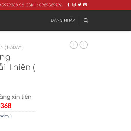
0345979368 Số CSKH : 0989589996
ĐĂNG NHẬP
ÊN ( HADAY )
ợng
i Thiên (
ng xin liên
 368
Haday )